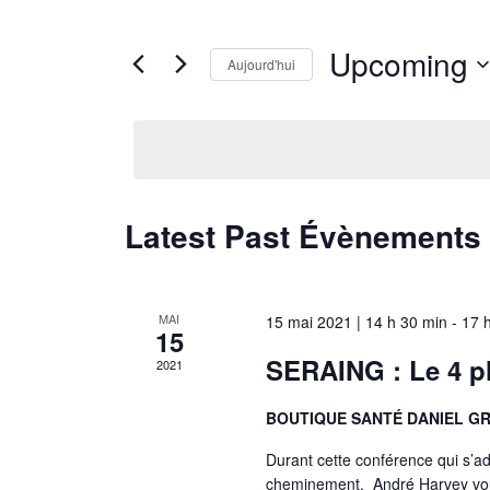
Upcoming
Aujourd'hui
Choisir
la
date.
Latest Past Évènements
MAI
15 mai 2021 | 14 h 30 min
-
17 
15
SERAING : Le 4 ph
2021
BOUTIQUE SANTÉ DANIEL 
Durant cette conférence qui s’ad
cheminement, André Harvey vous