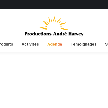
ueil
Auteur
Produits
Activités
Agenda
roduits
Activités
Agenda
Témoignages
S