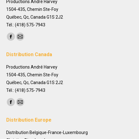
Productions André Harvey
1504-435, Chemin Ste-Foy
Québec, Qc, Canada G1S 2J2
Tél.: (418) 575-7943
Trouvez nous sur :
Facebook
Mail
page
page
Distribution Canada
opens
opens
in
in
Productions André Harvey
new
new
1504-435, Chemin Ste-Foy
window
window
Québec, Qc, Canada G1S 2J2
Tél.: (418) 575-7943
Trouvez nous sur :
Facebook
Mail
page
page
Distribution Europe
opens
opens
in
in
Distribution Belgique-France-Luxembourg
new
new