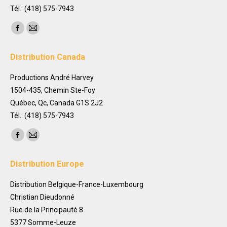
Tél.: (418) 575-7943
Trouvez nous sur :
Facebook
Mail
page
page
Distribution Canada
opens
opens
in
in
Productions André Harvey
new
new
1504-435, Chemin Ste-Foy
window
window
Québec, Qc, Canada G1S 2J2
Tél.: (418) 575-7943
Trouvez nous sur :
Facebook
Mail
page
page
Distribution Europe
opens
opens
in
in
Distribution Belgique-France-Luxembourg
new
new
Christian Dieudonné
window
window
Rue de la Principauté 8
5377 Somme-Leuze