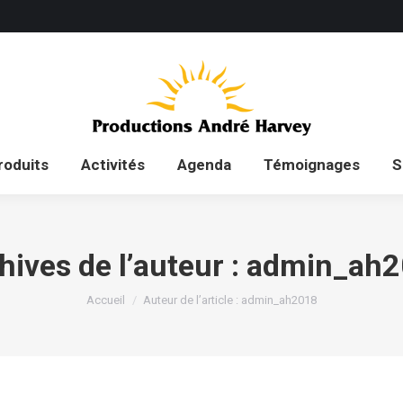
ueil
Auteur
Produits
Activités
Agenda
roduits
Activités
Agenda
Témoignages
S
hives de l’auteur :
admin_ah2
Vous êtes ici :
Accueil
Auteur de l’article : admin_ah2018