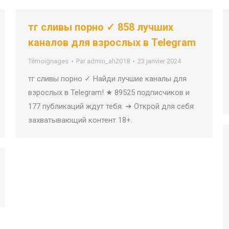
тг сливы порно ✓ 858 лучших
каналов для взрослых в Telegram
Témoignages
Par
admin_ah2018
23 janvier 2024
тг сливы порно ✓ Найди лучшие каналы для
взрослых в Telegram! ★ 89525 подписчиков и
177 публикаций ждут тебя. ➔ Открой для себя
захватывающий контент 18+.